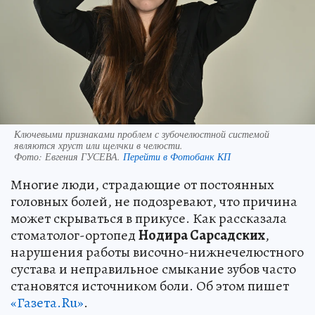
Ключевыми признаками проблем с зубочелюстной системой
являются хруст или щелчки в челюсти.
Фото:
Евгения ГУСЕВА.
Перейти в Фотобанк КП
Многие люди, страдающие от постоянных
головных болей, не подозревают, что причина
может скрываться в прикусе. Как рассказала
стоматолог-ортопед
Нодира Сарсадских
,
нарушения работы височно-нижнечелюстного
сустава и неправильное смыкание зубов часто
становятся источником боли. Об этом пишет
«Газета.Ru»
.