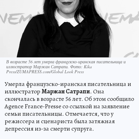
В возрасте 56 лет умерла французско-иранская писательница и
иллюстратор Маржан Сатрапи. Фото: Kika
Press/ZUMAPRESS.com/Global Look Press
Умерла французско-иранская писательница и
иллюстратор
Маржан Сатрапи
. Она
скончалась в возрасте 56 лет. Об этом сообщило
Agence France-Presse со ссылкой на заявление
семьи писательницы. Отмечается, что у
режиссера и сценариста была затяжная
депрессия из-за смерти супруга.