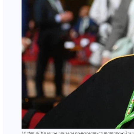
Муфтий Крганов призвал пользоваться татарской хи