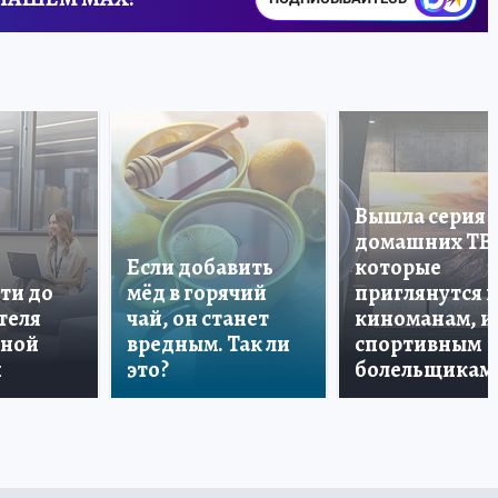
Вышла серия
домашних ТВ
Если добавить
которые
ти до
мёд в горячий
приглянутся 
теля
чай, он станет
киноманам, и
дной
вредным. Так ли
спортивным
и
это?
болельщикам