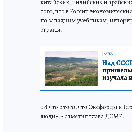
китайских, индийских и арабски
того, что в России экономичес
по западным учебникам, игнори
страны.
НАУКА
Над СССР
пришельце
изучала 
«И что с того, что Оксфорды и Га
люди», - отметил глава ДСМР.