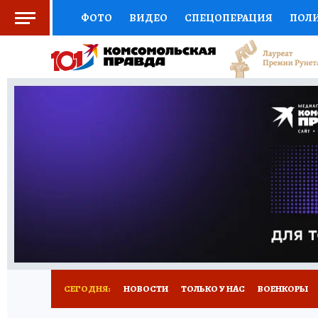
ФОТО
ВИДЕО
СПЕЦОПЕРАЦИЯ
ПОЛ
СОЦПОДДЕРЖКА
НАУКА
СПОРТ
КО
ВЫБОР ЭКСПЕРТОВ
ДОКТОР
ФИНАНС
КНИЖНАЯ ПОЛКА
ПРОГНОЗЫ НА СПОРТ
ПРЕСС-ЦЕНТР
НЕДВИЖИМОСТЬ
ТЕЛЕ
РАДИО КП
РЕКЛАМА
ТЕСТЫ
НОВОЕ 
СЕГОДНЯ:
НОВОСТИ
ТОЛЬКО У НАС
ВОЕНКОРЫ