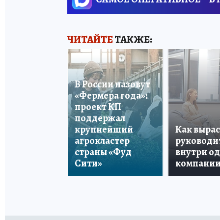
ЧИТАЙТЕ
ТАКЖЕ:
В России назовут
«Фермера года»:
проект КП
поддержал
крупнейший
Как вырас
агрокластер
руководи
страны «Фуд
внутри о
Сити»
компани