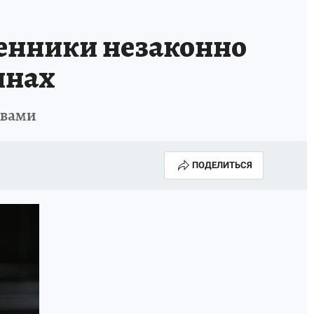
енники незаконно
янах
твами
ПОДЕЛИТЬСЯ