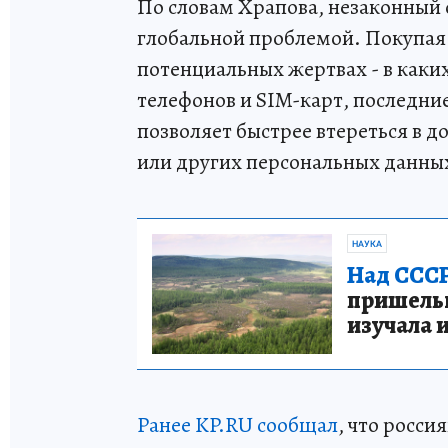
По словам Храпова, незаконный
глобальной проблемой. Покупая
потенциальных жертвах - в каких
телефонов и SIM-карт, последни
позволяет быстрее втереться в 
или других персональных данны
НАУКА
Над СССР
пришельце
изучала 
Ранее KP.RU сообщал
, что росс