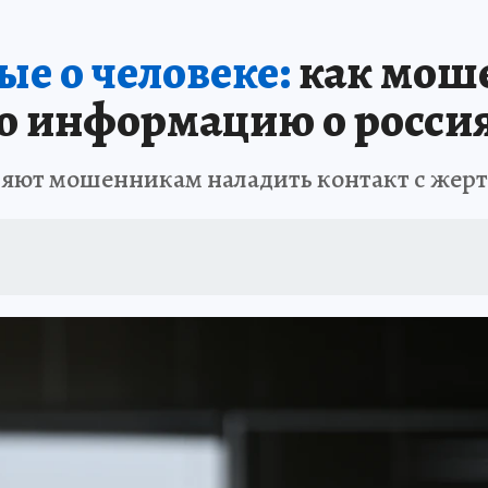
е о человеке:
как мош
ю информацию о росси
ляют мошенникам наладить контакт с жер