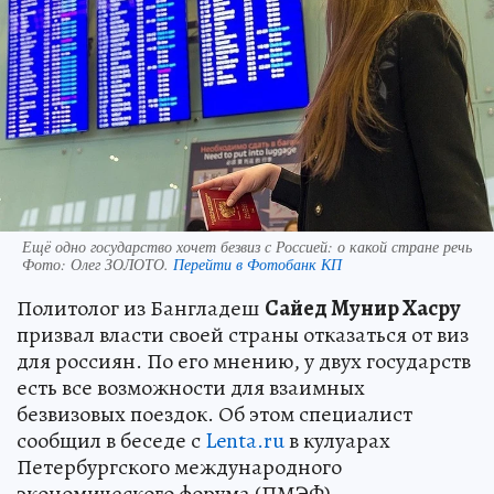
Ещё одно государство хочет безвиз с Россией: о какой стране речь
Фото:
Олег ЗОЛОТО.
Перейти в Фотобанк КП
Политолог из Бангладеш
Сайед Мунир Хасру
призвал власти своей страны отказаться от виз
для россиян. По его мнению, у двух государств
есть все возможности для взаимных
безвизовых поездок. Об этом специалист
сообщил в беседе с
Lenta.ru
в кулуарах
Петербургского международного
экономического форума (ПМЭФ).