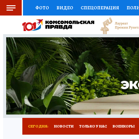
ФОТО
ВИДЕО
СПЕЦОПЕРАЦИЯ
ПОЛ
СОЦПОДДЕРЖКА
НАУКА
СПОРТ
КО
ВЫБОР ЭКСПЕРТОВ
ДОКТОР
ФИНАНС
КНИЖНАЯ ПОЛКА
ПРОГНОЗЫ НА СПОРТ
ПРЕСС-ЦЕНТР
НЕДВИЖИМОСТЬ
ТЕЛЕ
РАДИО КП
РЕКЛАМА
ТЕСТЫ
НОВОЕ 
СЕГОДНЯ:
НОВОСТИ
ТОЛЬКО У НАС
ВОЕНКОРЫ