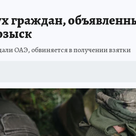
х граждан, объявленн
озыск
али ОАЭ, обвиняется в получении взятки