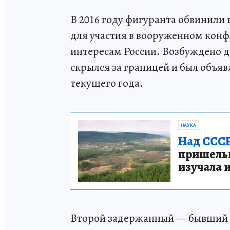
В 2016 году фигуранта обвинили
для участия в вооруженном кон
интересам России. Возбуждено д
скрылся за границей и был объя
текущего года.
НАУКА
Над СССР
пришельце
изучала 
Второй задержанный — бывший с