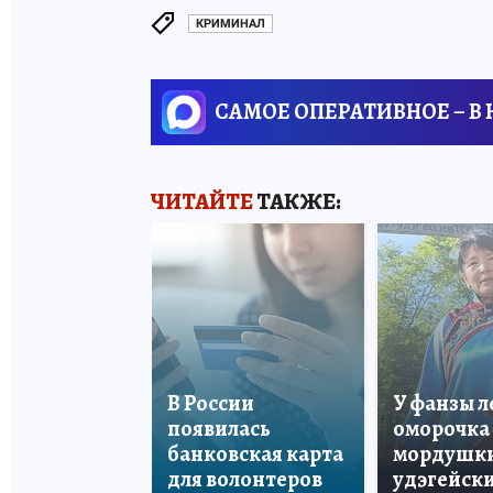
КРИМИНАЛ
САМОЕ ОПЕРАТИВНОЕ – В
ЧИТАЙТЕ
ТАКЖЕ:
В России
У фанзы 
появилась
оморочка 
банковская карта
мордушки
для волонтеров
удэгейски