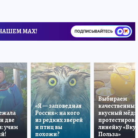
 НАШЕМ MAX!
ПОДПИСЫВАЙТЕСЬ
Выбираем
«Я — заповедная
качественный
лежала
Россия»: на кого
вкусный мёд:
и две
из редких зверей
протестирова
: учим
и птиц вы
линейку «Вкус
й!
похожи?
Польза»