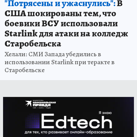
"Потрясены и ужаснулись":
В
США шокированы тем, что
боевики ВСУ использовали
Starlink для атаки на колледж
Старобельска
Хелали: СМИ Запада убедились в
использовании Starlink при теракте в
Старобельске