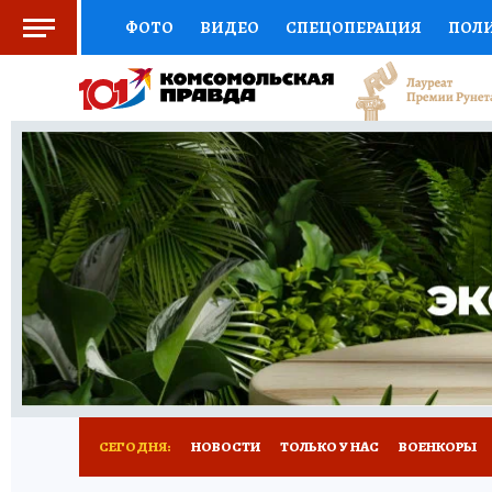
ФОТО
ВИДЕО
СПЕЦОПЕРАЦИЯ
ПОЛ
СОЦПОДДЕРЖКА
НАУКА
СПОРТ
КО
ВЫБОР ЭКСПЕРТОВ
ДОКТОР
ФИНАНС
КНИЖНАЯ ПОЛКА
ПРОГНОЗЫ НА СПОРТ
ПРЕСС-ЦЕНТР
НЕДВИЖИМОСТЬ
ТЕЛЕ
РАДИО КП
РЕКЛАМА
ТЕСТЫ
НОВОЕ 
СЕГОДНЯ:
НОВОСТИ
ТОЛЬКО У НАС
ВОЕНКОРЫ