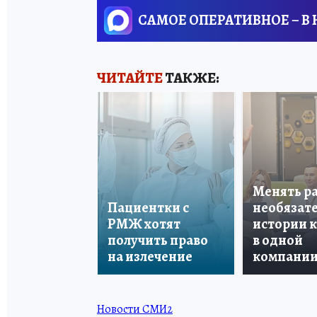
САМОЕ ОПЕРАТИВНОЕ – В
ЧИТАЙТЕ
ТАКЖЕ:
Менять р
Пациентки с
необязате
РМЖ хотят
истории 
получить право
в одной
на излечение
компани
Новости СМИ2