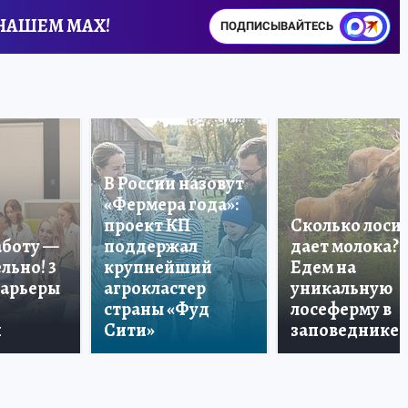
 НАШЕМ MAX!
ПОДПИСЫВАЙТЕСЬ
В России назовут
«Фермера года»:
проект КП
Сколько лоси
аботу —
поддержал
дает молока?
льно! 3
крупнейший
Едем на
карьеры
агрокластер
уникальную
страны «Фуд
лосеферму в
и
Сити»
заповеднике!