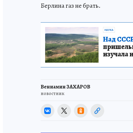
Берлина газ не брать.
НАУКА
Над СССР
пришельце
изучала 
Вениамин ЗАХАРОВ
новостник