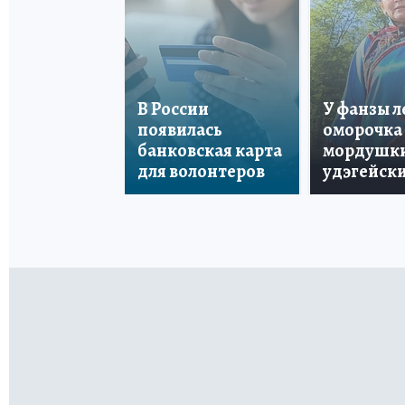
В России
У фанзы 
появилась
оморочка 
банковская карта
мордушки
для волонтеров
удэгейски