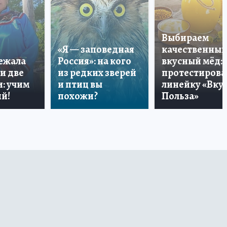
Выбираем
«Я — заповедная
качественный
лежала
Россия»: на кого
вкусный мёд:
и две
из редких зверей
протестирова
: учим
и птиц вы
линейку «Вкус
й!
похожи?
Польза»