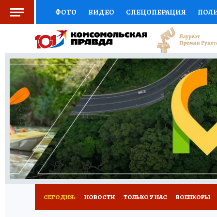
ФОТО
ВИДЕО
СПЕЦОПЕРАЦИЯ
ПОЛ
СОЦПОДДЕРЖКА
НАУКА
СПОРТ
КО
ВЫБОР ЭКСПЕРТОВ
ДОКТОР
ФИНАНС
КНИЖНАЯ ПОЛКА
ПРОГНОЗЫ НА СПОРТ
ПРЕСС-ЦЕНТР
НЕДВИЖИМОСТЬ
ТЕЛЕ
РАДИО КП
РЕКЛАМА
ТЕСТЫ
НОВОЕ 
СЕГОДНЯ:
НОВОСТИ
ТОЛЬКО У НАС
ВОЕНКОРЫ