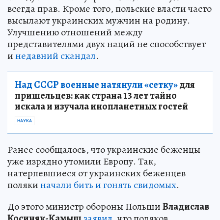
всегда прав. Кроме того, польские власти часто
высылают украинских мужчин на родину.
Улучшению отношений между
представителями двух наций не способствует
и
недавний скандал
.
Над СССР военные натянули «сетку»
для
пришельцев: как страна 13 лет тайно
искала и изучала инопланетных гостей
НАУКА
Ранее сообщалось, что украинские беженцы
уже изрядно утомили Европу. Так,
натерпевшиеся от украинских беженцев
поляки
начали бить и гонять свидомых
.
До этого министр обороны Польши
Владислав
Косиняк-Камыш
заявил
, что поляков