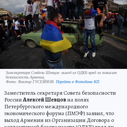
Замсекретаря Совбеза Шевцов: выход из ОДКБ вряд ли повысит
безопасность Армении
Фото:
Виктор ГУСЕЙНОВ.
Перейти в Фотобанк КП
Заместитель секретаря Совета безопасности
России
Алексей Шевцов
на полях
Петербургского международного
экономического форума (ПМЭФ) заявил, что
выход Армении из Организации Договора о
коллективной безопасности (ОДКБ) вряд ли