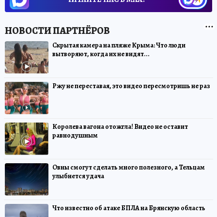
Скрытая камера на пляже Крыма: Что люди
вытворяют, когда их не видят...
Ржу не переставая, это видео пересмотришь не раз
Королева вагона отожгла! Видео не оставит
равнодушным
Овны смогут сделать много полезного, а Тельцам
улыбнется удача
Что известно об атаке БПЛА на Брянскую область