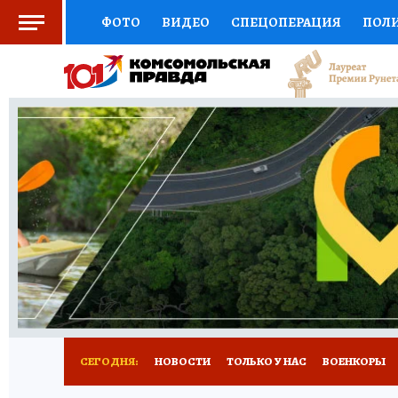
ФОТО
ВИДЕО
СПЕЦОПЕРАЦИЯ
ПОЛ
СОЦПОДДЕРЖКА
НАУКА
СПОРТ
КО
ВЫБОР ЭКСПЕРТОВ
ДОКТОР
ФИНАНС
КНИЖНАЯ ПОЛКА
ПРОГНОЗЫ НА СПОРТ
ПРЕСС-ЦЕНТР
НЕДВИЖИМОСТЬ
ТЕЛЕ
РАДИО КП
РЕКЛАМА
ТЕСТЫ
НОВОЕ 
СЕГОДНЯ:
НОВОСТИ
ТОЛЬКО У НАС
ВОЕНКОРЫ