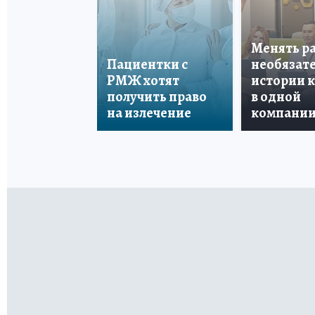
Менять р
Пациентки с
необязате
РМЖ хотят
истории 
получить право
в одной
на излечение
компани