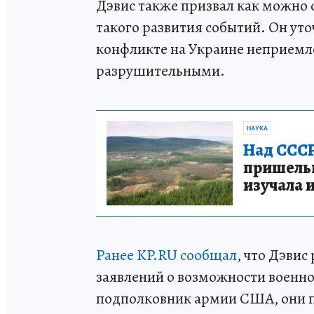
Дэвис также призвал как можно 
такого развития событий. Он уто
конфликте на Украине неприемле
разрушительными.
НАУКА
Над СССР
пришельце
изучала 
Ранее KP.RU сообщал
, что Дэвис
заявлений о возможности военно
подполковник армии США, они п