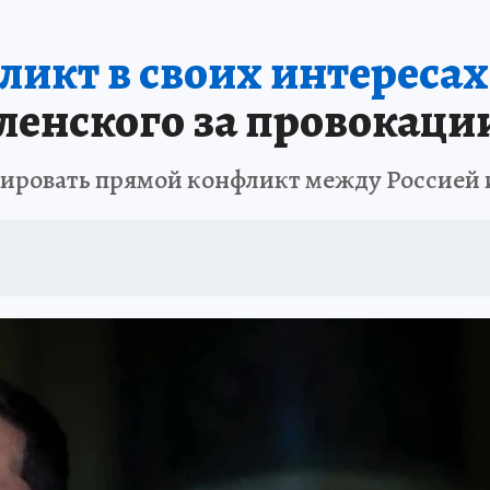
икт в своих интересах
ленского за провокаци
цировать прямой конфликт между Россией 