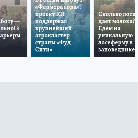
«Фермера года»:
проект КП
Сколько лоси
аботу —
поддержал
дает молока?
льно! 3
крупнейший
Едем на
карьеры
агрокластер
уникальную
страны «Фуд
лосеферму в
и
Сити»
заповеднике!