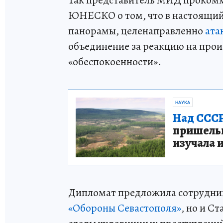
Так представитель МИД проком
ЮНЕСКО о том, что в настоящий
панорамы, целенаправленно
ата
объединение за реакцию на прои
«обеспокоенности».
НАУКА
Над СССР
пришельце
изучала 
Дипломат предложила сотрудни
«Обороны Севастополя»
, но и С