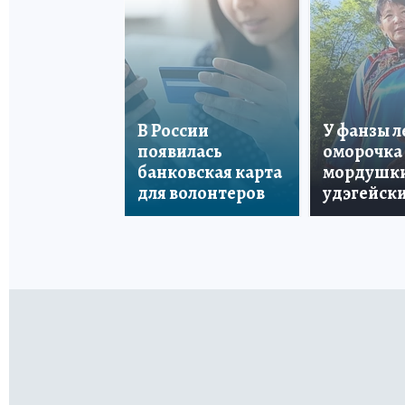
В России
У фанзы 
появилась
оморочка 
банковская карта
мордушки
для волонтеров
удэгейски