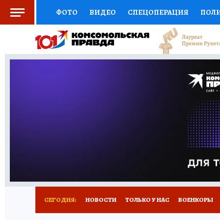
ФОТО
ВИДЕО
СПЕЦОПЕРАЦИЯ
ПОЛ
СОЦПОДДЕРЖКА
НАУКА
СПОРТ
КО
ВЫБОР ЭКСПЕРТОВ
ДОКТОР
ФИНАНС
КНИЖНАЯ ПОЛКА
ПРОГНОЗЫ НА СПОРТ
ПРЕСС-ЦЕНТР
НЕДВИЖИМОСТЬ
ТЕЛЕ
РАДИО КП
РЕКЛАМА
ТЕСТЫ
НОВОЕ 
СЕГОДНЯ:
НОВОСТИ
ТОЛЬКО У НАС
ВОЕНКОРЫ