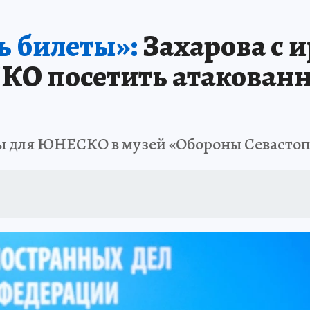
ь билеты»:
Захарова с 
О посетить атакован
ты для ЮНЕСКО в музей «Обороны Севастоп