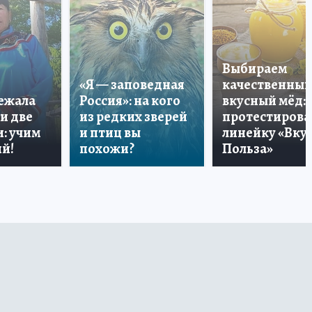
Выбираем
«Я — заповедная
качественный
лежала
Россия»: на кого
вкусный мёд:
и две
из редких зверей
протестирова
: учим
и птиц вы
линейку «Вкус
й!
похожи?
Польза»