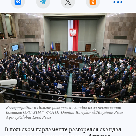
Rzeczpospolita: в Польше разгорелся скандал из-за чествования
боевиков ОУН-УПА*. ФОТО: Damian Burzykowski/Keystone Press
Agency/Global Look Press
В польском парламенте разгорелся скандал