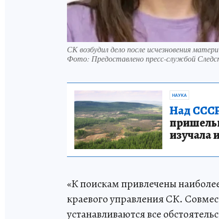
СК возбудил дело после исчезновения матери
Фото:
Предоставлено пресс-службой Следс
НАУКА
Над СССР
пришельце
изучала 
«К поискам привлечены наиболе
краевого управления СК. Совмес
устанавливаются все обстоятель