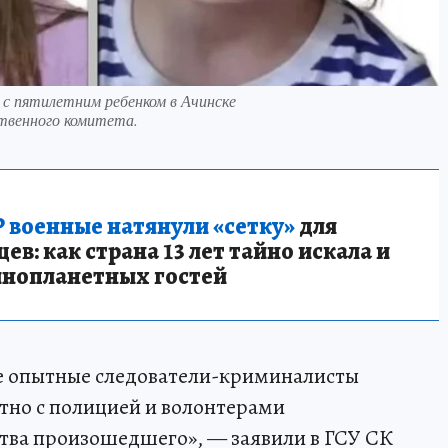
 с пятилетним ребенком в Ачинске
твенного комитета.
 военные натянули «сетку»
для
в: как страна 13 лет тайно искала и
инопланетных гостей
е опытные следователи-криминалисты
тно с полицией и волонтерами
ства произошедшего», — заявили в ГСУ СК