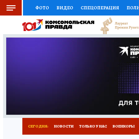
ФОТО
ВИДЕО
СПЕЦОПЕРАЦИЯ
ПОЛ
СОЦПОДДЕРЖКА
НАУКА
СПОРТ
КО
ВЫБОР ЭКСПЕРТОВ
ДОКТОР
ФИНАНС
КНИЖНАЯ ПОЛКА
ПРОГНОЗЫ НА СПОРТ
ПРЕСС-ЦЕНТР
НЕДВИЖИМОСТЬ
ТЕЛЕ
РАДИО КП
РЕКЛАМА
ТЕСТЫ
НОВОЕ 
СЕГОДНЯ:
НОВОСТИ
ТОЛЬКО У НАС
ВОЕНКОРЫ