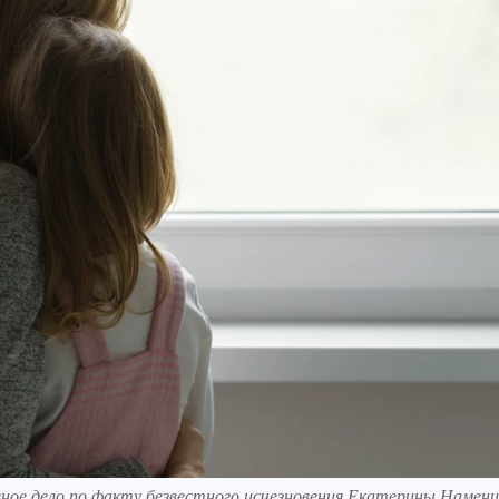
вное дело по факту безвестного исчезновения Екатерины Намени