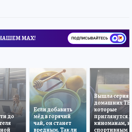
 НАШЕМ MAX!
ПОДПИСЫВАЙТЕСЬ
Вышла серия
домашних ТВ
Если добавить
которые
ти до
мёд в горячий
приглянутся 
теля
чай, он станет
киноманам, и
дной
вредным. Так ли
спортивным