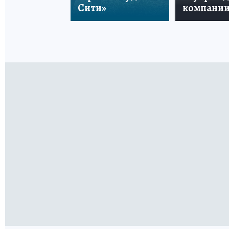
Сити»
компани