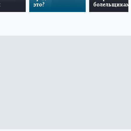
и
это?
болельщикам