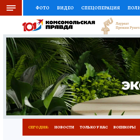
ФОТО
ВИДЕО
СПЕЦОПЕРАЦИЯ
ПОЛ
СОЦПОДДЕРЖКА
НАУКА
СПОРТ
КО
ВЫБОР ЭКСПЕРТОВ
ДОКТОР
ФИНАНС
КНИЖНАЯ ПОЛКА
ПРОГНОЗЫ НА СПОРТ
ПРЕСС-ЦЕНТР
НЕДВИЖИМОСТЬ
ТЕЛЕ
РАДИО КП
РЕКЛАМА
ТЕСТЫ
НОВОЕ 
СЕГОДНЯ:
НОВОСТИ
ТОЛЬКО У НАС
ВОЕНКОРЫ