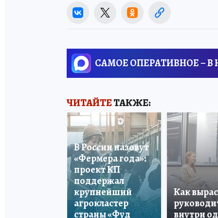
САМОЕ ОПЕРАТИВНОЕ – В
ЧИТАЙТЕ
ТАКЖЕ:
В России назовут
«Фермера года»:
проект КП
поддержал
крупнейший
Как вырас
агрокластер
руководи
страны «Фуд
внутри о