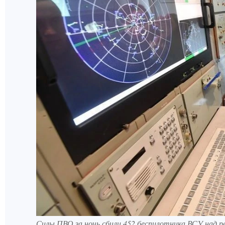
Силы ПВО за ночь сбили 452 беспилотника ВСУ над р