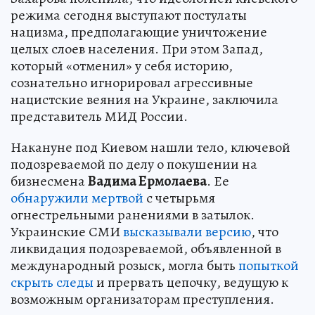
режима сегодня выступают постулаты
нацизма, предполагающие уничтожение
целых слоев населения. При этом Запад,
который «отменил» у себя историю,
сознательно игнорировал агрессивные
нацистские веяния на Украине, заключила
представитель МИД России.
Накануне под Киевом нашли тело, ключевой
подозреваемой по делу о покушении на
бизнесмена
Вадима Ермолаева
. Ее
обнаружили мертвой
с четырьмя
огнестрельными ранениями в затылок.
Украинские СМИ
высказывали версию
, что
ликвидация подозреваемой, объявленной в
международный розыск, могла быть
попыткой
скрыть следы
и прервать цепочку, ведущую к
возможным организаторам преступления.