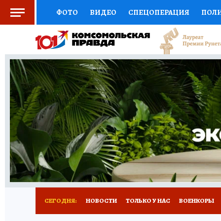
ФОТО
ВИДЕО
СПЕЦОПЕРАЦИЯ
ПОЛ
СОЦПОДДЕРЖКА
НАУКА
СПОРТ
КО
ВЫБОР ЭКСПЕРТОВ
ДОКТОР
ФИНАНС
КНИЖНАЯ ПОЛКА
ПРОГНОЗЫ НА СПОРТ
ПРЕСС-ЦЕНТР
НЕДВИЖИМОСТЬ
ТЕЛЕ
РАДИО КП
РЕКЛАМА
ТЕСТЫ
НОВОЕ 
СЕГОДНЯ:
НОВОСТИ
ТОЛЬКО У НАС
ВОЕНКОРЫ