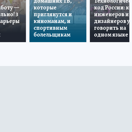
домашних ТВ,
Технологичес
аботу —
которые
код России: к
льно! 3
приглянутся и
инженеров и
карьеры
киноманам, и
дизайнеров у
спортивным
говорить на
и
болельщикам
одном языке