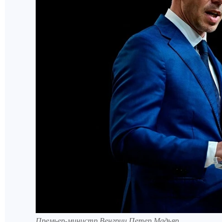
Премьер-министр Венгрии Петер Мадьяр