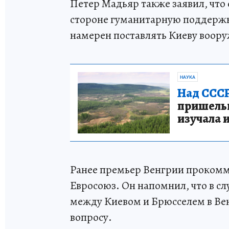
Петер Мадьяр также заявил, что
стороне гуманитарную поддержку
намерен поставлять Киеву воору
НАУКА
Над СССР
пришельце
изучала 
Ранее премьер Венгрии прокомм
Евросоюз. Он напомнил, что в с
между Киевом и Брюсселем в В
вопросу.