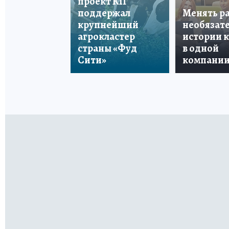
проект КП
поддержал
Менять р
крупнейший
необязате
агрокластер
истории 
страны «Фуд
в одной
Сити»
компани