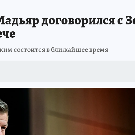
адьяр договорился с З
ече
нским состоится в ближайшее время