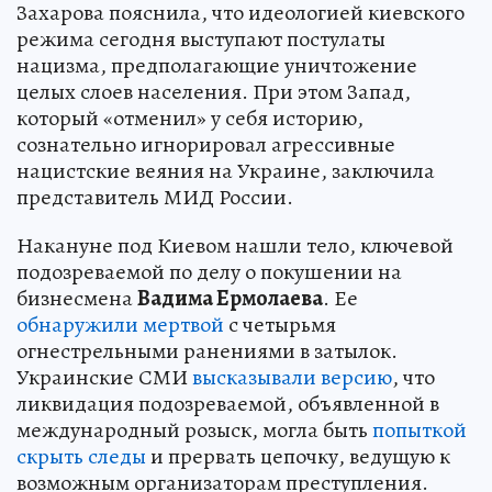
Захарова пояснила, что идеологией киевского
режима сегодня выступают постулаты
нацизма, предполагающие уничтожение
целых слоев населения. При этом Запад,
который «отменил» у себя историю,
сознательно игнорировал агрессивные
нацистские веяния на Украине, заключила
представитель МИД России.
Накануне под Киевом нашли тело, ключевой
подозреваемой по делу о покушении на
бизнесмена
Вадима Ермолаева
. Ее
обнаружили мертвой
с четырьмя
огнестрельными ранениями в затылок.
Украинские СМИ
высказывали версию
, что
ликвидация подозреваемой, объявленной в
международный розыск, могла быть
попыткой
скрыть следы
и прервать цепочку, ведущую к
возможным организаторам преступления.