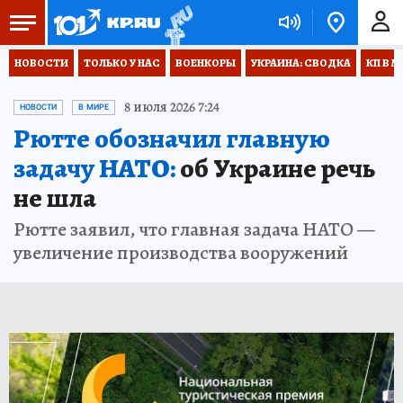
НОВОСТИ
ТОЛЬКО У НАС
ВОЕНКОРЫ
УКРАИНА: СВОДКА
КП В М
8 июля 2026 7:24
НОВОСТИ
В МИРЕ
Рютте обозначил главную
задачу НАТО:
об Украине речь
не шла
Рютте заявил, что главная задача НАТО —
увеличение производства вооружений