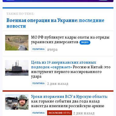
ТАКЖЕ ПО ТЕМЕ:
Военная операция на Украине:
последние
новости
МО РФ публикует кадры охоты на отряды
украинских диверсантов
ВИДЕО
вчера
ПОЛИТИКА
Цепь из 19 американских атомных
подлодок «окружает»
Россию и Китай: это
инструмент первого массированного
удара
2 дня назад
ПОЛИТИКА
Уроки вторжения ВСУ в Курскую область:
как горькие события два года назад
навсегда изменили российскую армию
2 дня назад
ПОЛИТИКА
ЭКСКЛЮЗИВ KP.RU