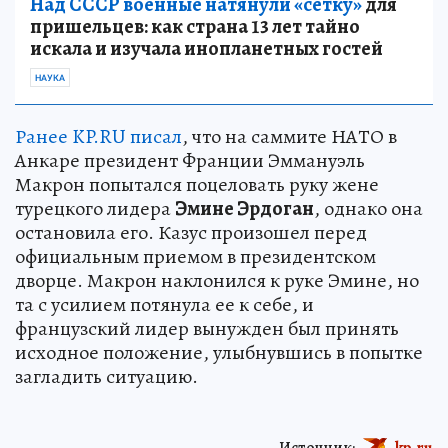
Над СССР военные натянули «сетку»
для
пришельцев: как страна 13 лет тайно
искала и изучала инопланетных гостей
НАУКА
Ранее KP.RU писал
, что на саммите НАТО в
Анкаре президент Франции Эммануэль
Макрон попытался поцеловать руку жене
турецкого лидера
Эмине Эрдоган
, однако она
остановила его. Казус произошел перед
официальным приемом в президентском
дворце. Макрон наклонился к руке Эмине, но
та с усилием потянула ее к себе, и
французский лидер вынужден был принять
исходное положение, улыбнувшись в попытке
загладить ситуацию.
Источник:
kp.ru