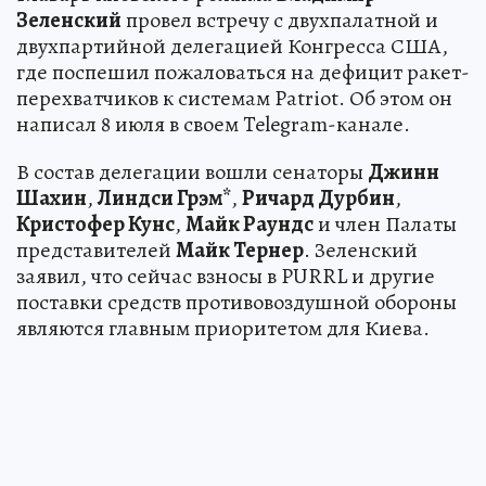
Зеленский
провел встречу с двухпалатной и
двухпартийной делегацией Конгресса США,
где поспешил пожаловаться на дефицит ракет-
перехватчиков к системам Patriot. Об этом он
написал 8 июля в своем Telegram-канале.
В состав делегации вошли сенаторы
Джинн
Шахин
,
Линдси Грэм*
,
Ричард Дурбин
,
Кристофер Кунс
,
Майк Раундс
и член Палаты
представителей
Майк Тернер
. Зеленский
заявил, что сейчас взносы в PURRL и другие
поставки средств противовоздушной обороны
являются главным приоритетом для Киева.