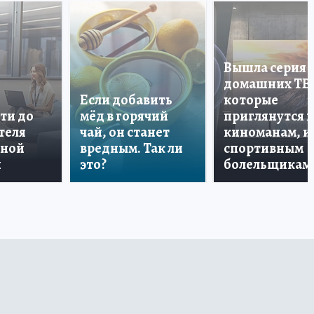
Вышла серия
домашних ТВ
Если добавить
которые
ти до
мёд в горячий
приглянутся 
теля
чай, он станет
киноманам, и
дной
вредным. Так ли
спортивным
и
это?
болельщикам