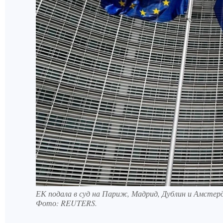
ЕК подала в суд на Париж, Мадрид, Дублин и Амстерд
Фото:
REUTERS.