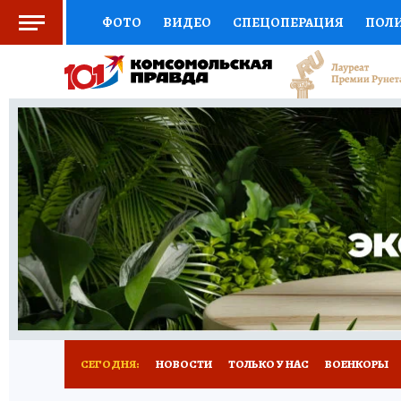
ФОТО
ВИДЕО
СПЕЦОПЕРАЦИЯ
ПОЛ
СОЦПОДДЕРЖКА
НАУКА
СПОРТ
КО
ВЫБОР ЭКСПЕРТОВ
ДОКТОР
ФИНАНС
КНИЖНАЯ ПОЛКА
ПРОГНОЗЫ НА СПОРТ
ПРЕСС-ЦЕНТР
НЕДВИЖИМОСТЬ
ТЕЛЕ
РАДИО КП
РЕКЛАМА
ТЕСТЫ
НОВОЕ 
СЕГОДНЯ:
НОВОСТИ
ТОЛЬКО У НАС
ВОЕНКОРЫ