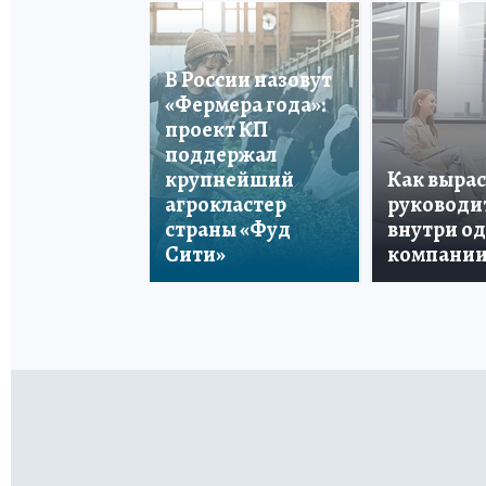
В России назовут
«Фермера года»:
проект КП
поддержал
крупнейший
Как вырас
агрокластер
руководи
страны «Фуд
внутри о
Сити»
компани