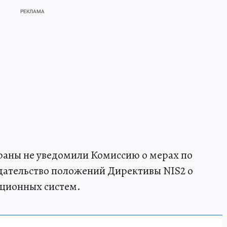
траны не уведомили Комиссию о мерах по
дательство положений Директивы NIS2 о
ационных систем.