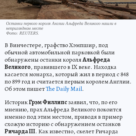
Останки первого короля Англии Альфреда Великого нашли в
неприглядном месте
Фото:
REUTERS.
В Винчестере, графство Хэмпшир, под
обычной автомобильной парковкой были
обнаружены останки короля
Альфреда
Великого
, правившего в IX веке. Находка
касается монарха, который жил в период с 848
по 899 год и считается первым королем Англии.
Об этом пишет
The Daily Mail
.
Историк
Грэм Филлипс
заявил, что, по его
мнению, прах Альфреда Великого покоится
именно под этим местом, приводя в пример
схожую историю с обнаружением останков
Ричарда III
. Как известно, скелет Ричарда