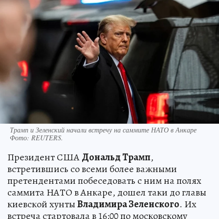
Трамп и Зеленский начали встречу на саммите НАТО в Анкаре
Фото:
REUTERS.
Президент США
Дональд Трамп
,
встретившись со всеми более важными
претендентами побеседовать с ним на полях
саммита НАТО в Анкаре, дошел таки до главы
киевской хунты
Владимира Зеленского
. Их
встреча стартовала в 16:00 по московскому