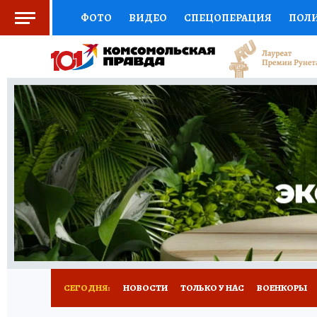
ФОТО
ВИДЕО
СПЕЦОПЕРАЦИЯ
ПОЛ
СОЦПОДДЕРЖКА
НАУКА
СПОРТ
КО
ВЫБОР ЭКСПЕРТОВ
ДОКТОР
ФИНАНС
КНИЖНАЯ ПОЛКА
ПРОГНОЗЫ НА СПОРТ
ПРЕСС-ЦЕНТР
НЕДВИЖИМОСТЬ
ТЕЛЕ
РАДИО КП
РЕКЛАМА
ТЕСТЫ
НОВОЕ 
СЕГОДНЯ:
НОВОСТИ
ТОЛЬКО У НАС
ВОЕНКОРЫ