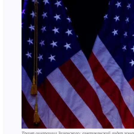
Трамп ошарашил Зеленского: американский лидер хоче