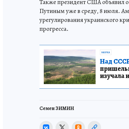
Также президент США объявил о
Путиным уже в среду, 8 июля. Ам
урегулирования украинского кри
прогресса.
НАУКА
Над СССР
пришельце
изучала 
Семен ЗИМИН