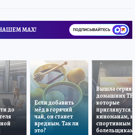
 НАШЕМ MAX!
ПОДПИСЫВАЙТЕСЬ
Вышла серия
домашних ТВ
Если добавить
которые
ти до
мёд в горячий
приглянутся 
теля
чай, он станет
киноманам, и
дной
вредным. Так ли
спортивным
и
это?
болельщикам