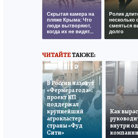
Скрытая камера на
Ролик длит
пляже Крыма: Что
несколько с
люди вытворяют,
смеяться в
когда их не видят...
долго
ЧИТАЙТЕ
ТАКЖЕ:
В России назовут
«Фермера года»:
проект КП
поддержал
крупнейший
Как вырас
агрокластер
руководи
страны «Фуд
внутри о
Сити»
компани