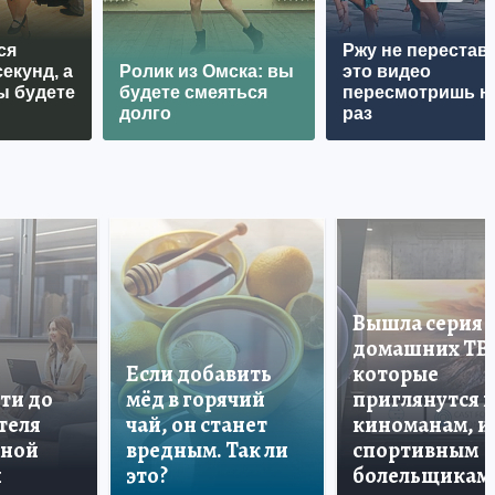
ся
Ржу не перестава
екунд, а
Ролик из Омска: вы
это видео
ы будете
будете смеяться
пересмотришь н
долго
раз
Вышла серия
домашних ТВ
Если добавить
которые
ти до
мёд в горячий
приглянутся 
теля
чай, он станет
киноманам, и
дной
вредным. Так ли
спортивным
и
это?
болельщикам