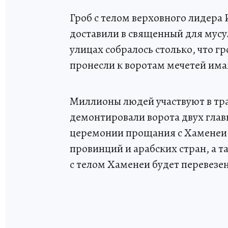
Гроб с телом верховного лидера
доставили в священный для мусу
улицах собралось столько, что г
пронесли к воротам мечетей има
Миллионы людей участвуют в тра
демонтировали ворота двух глав
церемонии прощания с Хаменеи 
провинций и арабских стран, а 
с телом Хаменеи будет перевезе