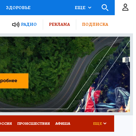
ЗДОРОВЬЕ
ЕЩЕ
ТЫ РОССИИ
РАДИО
РЕКЛАМА
ПОДПИСКА
КРЕТЫ
ПУТЕВОДИТЕЛЬ
 ЖЕЛЕЗА
ТУРИЗМ
Д ПОТРЕБИТЕЛЯ
ВСЕ О КП
ОССИЯ
ПРОИСШЕСТВИЯ
АФИША
ЕЩЕ