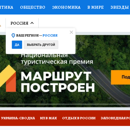
ИТИКА
ОБЩЕСТВО
ЭКОНОМИКА
В МИРЕ
ЗВЕЗДЫ
ЛУМНИСТЫ
ПРОИСШЕСТВИЯ
НАЦИОНАЛЬНЫЕ ПРОЕК
РОССИЯ
ВАШ РЕГИОН —
РОССИЯ
Ы
ОТКРЫВАЕМ МИР
Я ЗНАЮ
СЕМЬЯ
ЖЕНСКИЕ СЕ
ДА
ВЫБРАТЬ ДРУГОЙ
ПРОМОКОДЫ
СЕРИАЛЫ
СПЕЦПРОЕКТЫ
ДЕФИЦИТ
ВИЗОР
КОЛЛЕКЦИИ
КОНКУРСЫ
РАБОТА У НАС
ГИ
НА САЙТЕ
УКРАИНА: СВОДКА
КП В МАХ
ОТДЫХ В РОССИИ
ЗАПОВЕДНАЯ Р