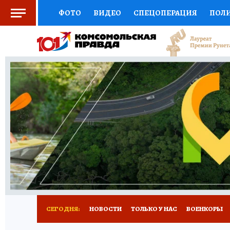
ФОТО
ВИДЕО
СПЕЦОПЕРАЦИЯ
ПОЛ
СОЦПОДДЕРЖКА
НАУКА
СПОРТ
КО
ВЫБОР ЭКСПЕРТОВ
ДОКТОР
ФИНАНС
КНИЖНАЯ ПОЛКА
ПРОГНОЗЫ НА СПОРТ
ПРЕСС-ЦЕНТР
НЕДВИЖИМОСТЬ
ТЕЛЕ
РАДИО КП
РЕКЛАМА
ТЕСТЫ
НОВОЕ 
СЕГОДНЯ:
НОВОСТИ
ТОЛЬКО У НАС
ВОЕНКОРЫ