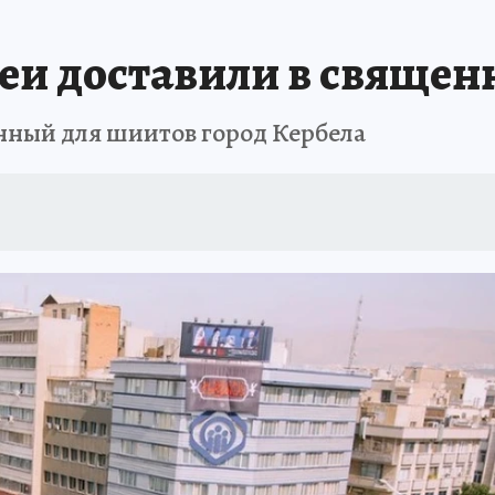
неи доставили в священ
нный для шиитов город Кербела