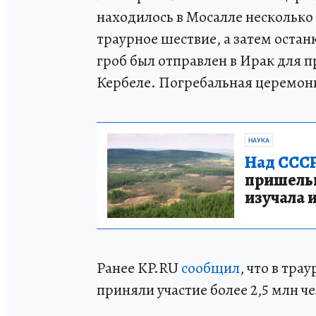
находилось в Мосалле несколько
траурное шествие, а затем остан
гроб был отправлен в Ирак для п
Кербеле. Погребальная церемони
НАУКА
Над СССР
пришельце
изучала 
Ранее KP.RU
сообщил
, что в тр
приняли участие более 2,5 млн ч