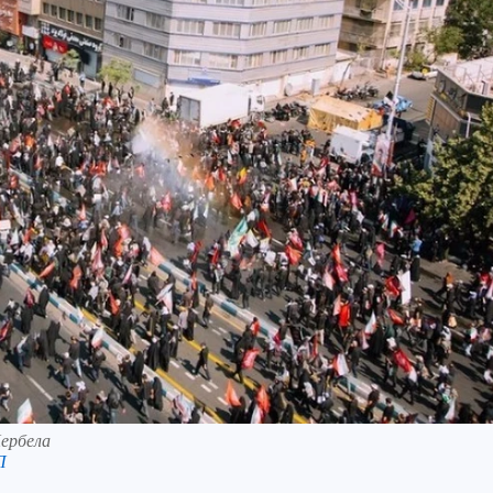
Кербела
П