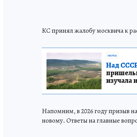
КС принял жалобу москвича к р
НАУКА
Над СССР
пришельце
изучала 
Напомним, в 2026 году призыв н
новому. Ответы на главные вопр