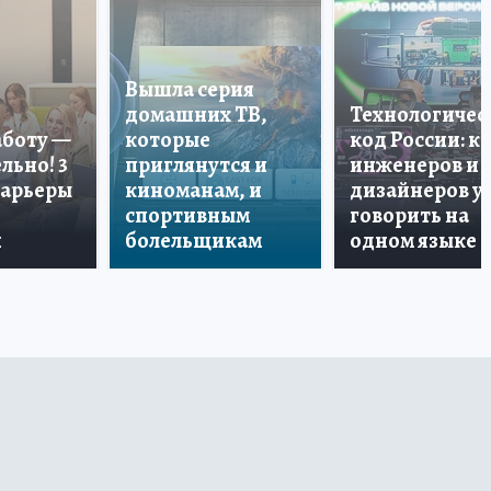
Вышла серия
домашних ТВ,
Технологичес
аботу —
которые
код России: к
льно! 3
приглянутся и
инженеров и
карьеры
киноманам, и
дизайнеров у
спортивным
говорить на
и
болельщикам
одном языке