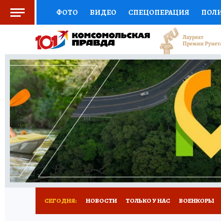
ФОТО
ВИДЕО
СПЕЦОПЕРАЦИЯ
ПОЛ
СОЦПОДДЕРЖКА
НАУКА
СПОРТ
КО
ВЫБОР ЭКСПЕРТОВ
ДОКТОР
ФИНАНС
КНИЖНАЯ ПОЛКА
ПРОГНОЗЫ НА СПОРТ
ПРЕСС-ЦЕНТР
НЕДВИЖИМОСТЬ
ТЕЛЕ
РАДИО КП
РЕКЛАМА
ТЕСТЫ
НОВОЕ 
СЕГОДНЯ:
НОВОСТИ
ТОЛЬКО У НАС
ВОЕНКОРЫ