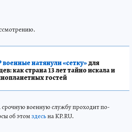
ассмотрению.
 военные натянули «сетку»
для
в: как страна 13 лет тайно искала и
инопланетных гостей
а срочную военную службу проходит по-
осы об этом
здесь
на KP.RU.