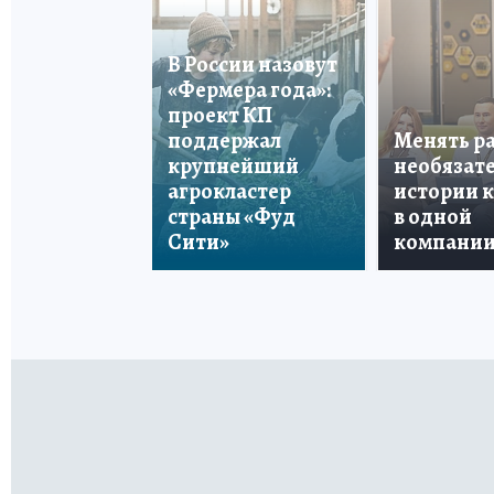
В России назовут
«Фермера года»:
проект КП
поддержал
Менять р
крупнейший
необязате
агрокластер
истории 
страны «Фуд
в одной
Сити»
компани