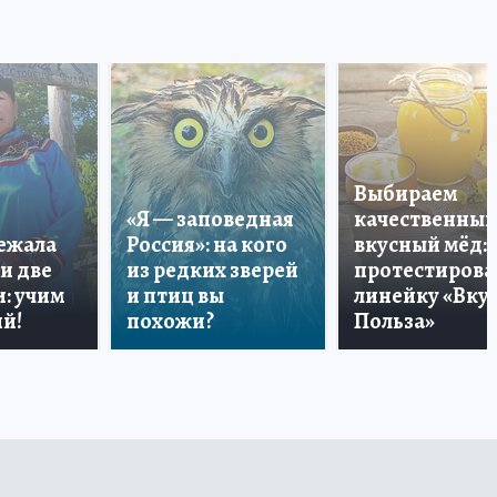
Выбираем
«Я — заповедная
качественный
лежала
Россия»: на кого
вкусный мёд:
и две
из редких зверей
протестирова
: учим
и птиц вы
линейку «Вкус
й!
похожи?
Польза»