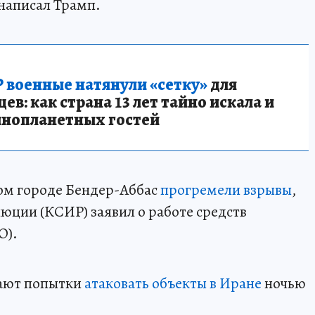
 написал Трамп.
 военные натянули «сетку»
для
в: как страна 13 лет тайно искала и
инопланетных гостей
ом городе Бендер-Аббас
прогремели взрывы
,
юции (КСИР) заявил о работе средств
О).
ают попытки
атаковать объекты в Иране
ночью