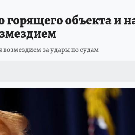
о горящего объекта и н
озмездием
я возмездием за удары по судам