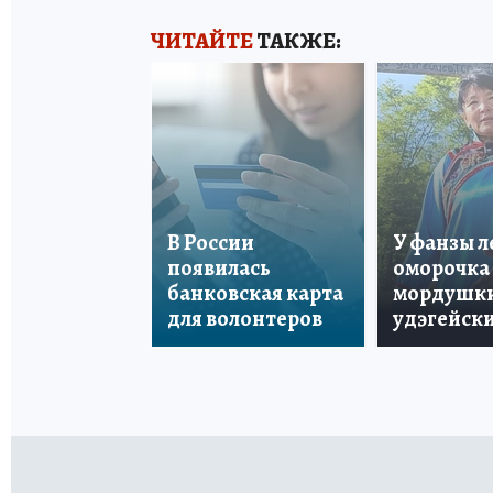
ЧИТАЙТЕ
ТАКЖЕ:
В России
У фанзы 
появилась
оморочка 
банковская карта
мордушки
для волонтеров
удэгейски