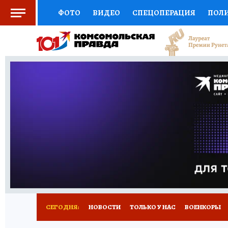
ФОТО
ВИДЕО
СПЕЦОПЕРАЦИЯ
ПОЛ
СОЦПОДДЕРЖКА
НАУКА
СПОРТ
КО
ВЫБОР ЭКСПЕРТОВ
ДОКТОР
ФИНАНС
КНИЖНАЯ ПОЛКА
ПРОГНОЗЫ НА СПОРТ
ПРЕСС-ЦЕНТР
НЕДВИЖИМОСТЬ
ТЕЛЕ
РАДИО КП
РЕКЛАМА
ТЕСТЫ
НОВОЕ 
СЕГОДНЯ:
НОВОСТИ
ТОЛЬКО У НАС
ВОЕНКОРЫ