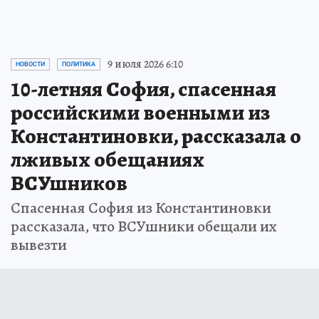
США отложили «показательную порку»
Ирана: Трамп снова взял паузу
2 августа
В МИРЕ
9 июля 2026 6:10
НОВОСТИ
ПОЛИТИКА
10-летняя София, спасенная
российскими военными из
Константиновки, рассказала о
лживых обещаниях
ВСУшников
Спасенная София из Константиновки
рассказала, что ВСУшники обещали их
вывезти