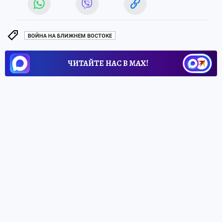
ВОЙНА НА БЛИЖНЕМ ВОСТОКЕ
ЧИТАЙТЕ НАС В МАХ!
ТАКЖЕ ПО ТЕМЕ:
Война на Ближнем Востоке
Трамп рано радуется:
соглашение по
Ормузскому проливу может оказаться
пшиком
вчера
В МИРЕ
Иран обвинил во лжи и Трампа, и
Зеленского: возможна ли сделка
3 дня назад
В МИРЕ