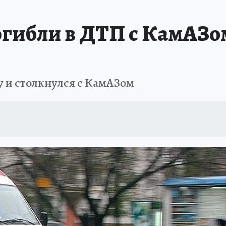
огибли в ДТП с КамАЗо
у и столкнулся с КамАЗом