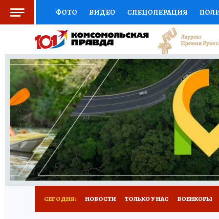
ФОТО
ВИДЕО
СПЕЦОПЕРАЦИЯ
ПОЛ
СОЦПОДДЕРЖКА
НАУКА
СПОРТ
КО
ВЫБОР ЭКСПЕРТОВ
ДОКТОР
ФИНАНС
КНИЖНАЯ ПОЛКА
ПРОГНОЗЫ НА СПОРТ
ПРЕСС-ЦЕНТР
НЕДВИЖИМОСТЬ
ТЕЛЕ
РАДИО КП
РЕКЛАМА
ТЕСТЫ
НОВОЕ 
СЕГОДНЯ:
НОВОСТИ
ТОЛЬКО У НАС
ВОЕНКОРЫ