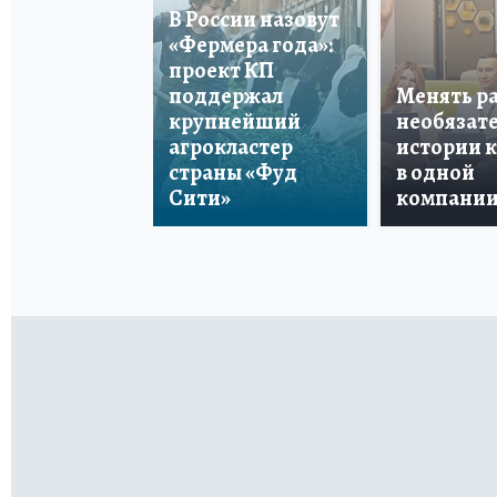
В России назовут
«Фермера года»:
проект КП
поддержал
Менять р
крупнейший
необязате
агрокластер
истории 
страны «Фуд
в одной
Сити»
компани