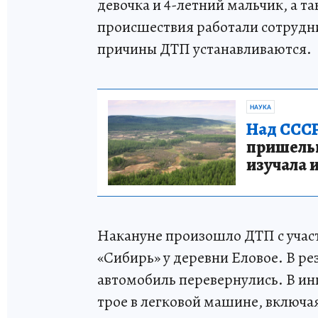
девочка и 4-летний мальчик, а т
происшествия работали сотрудн
причины ДТП устанавливаются.
НАУКА
Над СССР
пришельце
изучала 
Накануне произошло ДТП с уча
«Сибирь» у деревни Еловое. В ре
автомобиль перевернулись. В инц
трое в легковой машине, включая 