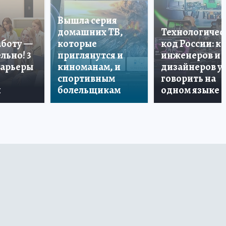
Вышла серия
домашних ТВ,
Технологичес
аботу —
которые
код России: к
льно! 3
приглянутся и
инженеров и
карьеры
киноманам, и
дизайнеров у
спортивным
говорить на
и
болельщикам
одном языке