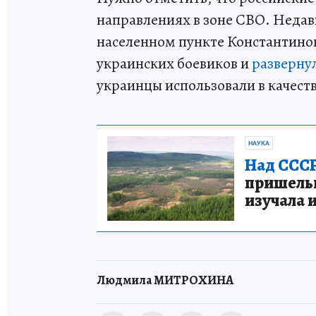
направлениях в зоне СВО. Недавн
населенном пункте Константинов
украинских боевиков и
разверну
украинцы использовали в качест
НАУКА
Над СССР
пришельце
изучала 
Людмила МИТРОХИНА