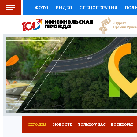
ФОТО
ВИДЕО
СПЕЦОПЕРАЦИЯ
ПОЛ
СОЦПОДДЕРЖКА
НАУКА
СПОРТ
КО
ВЫБОР ЭКСПЕРТОВ
ДОКТОР
ФИНАНС
КНИЖНАЯ ПОЛКА
ПРОГНОЗЫ НА СПОРТ
ПРЕСС-ЦЕНТР
НЕДВИЖИМОСТЬ
ТЕЛЕ
РАДИО КП
РЕКЛАМА
ТЕСТЫ
НОВОЕ 
СЕГОДНЯ:
НОВОСТИ
ТОЛЬКО У НАС
ВОЕНКОРЫ