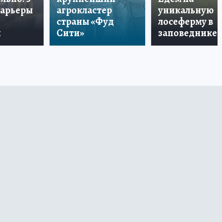
карьеры
агрокластер
уникальную
страны «Фуд
лосеферму в
и
Сити»
заповеднике!