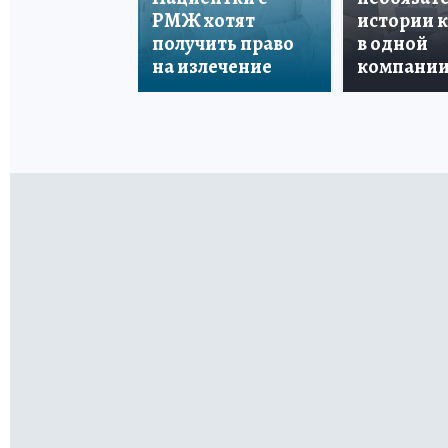
РМЖ хотят
истории 
получить право
в одной
на излечение
компани