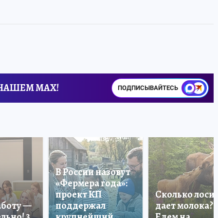
 НАШЕМ MAX!
ПОДПИСЫВАЙТЕСЬ
В России назовут
«Фермера года»:
проект КП
Сколько лоси
аботу —
поддержал
дает молока?
льно! 3
крупнейший
Едем на