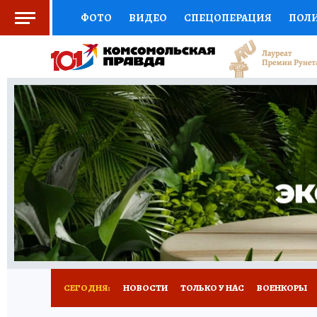
ФОТО
ВИДЕО
СПЕЦОПЕРАЦИЯ
ПОЛ
СОЦПОДДЕРЖКА
НАУКА
СПОРТ
КО
ВЫБОР ЭКСПЕРТОВ
ДОКТОР
ФИНАНС
КНИЖНАЯ ПОЛКА
ПРОГНОЗЫ НА СПОРТ
ПРЕСС-ЦЕНТР
НЕДВИЖИМОСТЬ
ТЕЛЕ
РАДИО КП
РЕКЛАМА
ТЕСТЫ
НОВОЕ 
СЕГОДНЯ:
НОВОСТИ
ТОЛЬКО У НАС
ВОЕНКОРЫ