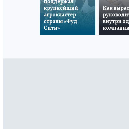
поддержал
крупнейший
Как вырас
агрокластер
руководи
страны «Фуд
внутри о
Сити»
компани