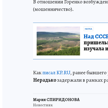
В отношении Горенко возбуждено 
(мошенничество).
НАУКА
Над СССР
пришельце
изучала 
Как
писал KP.RU
, ранее бывшего
Нерадько
задержали в рамках р
Мария СПИРИДОНОВА
Новостник