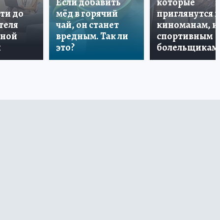
Если добавить
которые
ти до
мёд в горячий
приглянутся 
теля
чай, он станет
киноманам, и
дной
вредным. Так ли
спортивным
и
это?
болельщикам