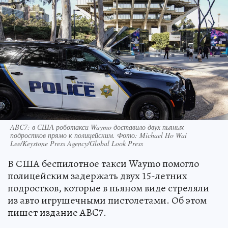
ABC7: в США роботакси Waymo доставило двух пьяных
подростков прямо к полицейским. Фото: Michael Ho Wai
Lee/Keystone Press Agency/Global Look Press
В США беспилотное такси Waymo помогло
полицейским задержать двух 15-летних
подростков, которые в пьяном виде стреляли
из авто игрушечными пистолетами. Об этом
пишет издание ABC7.