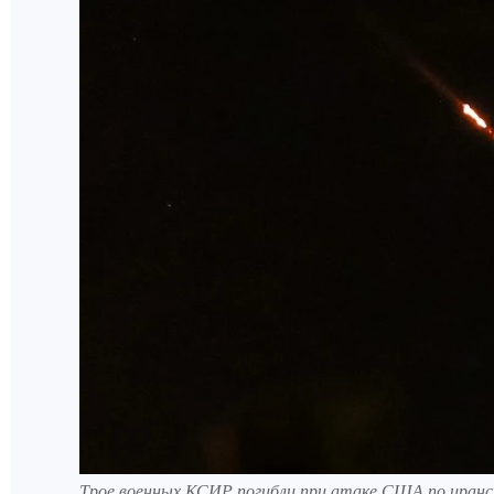
Трое военных КСИР погибли при атаке США по иранс