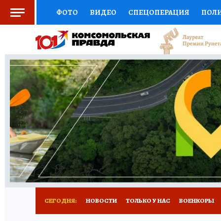
ФОТО
ВИДЕО
СПЕЦОПЕРАЦИЯ
ПОЛ
СОЦПОДДЕРЖКА
НАУКА
СПОРТ
КО
ВЫБОР ЭКСПЕРТОВ
ДОКТОР
ФИНАНС
КНИЖНАЯ ПОЛКА
ПРОГНОЗЫ НА СПОРТ
ПРЕСС-ЦЕНТР
НЕДВИЖИМОСТЬ
ТЕЛЕ
РАДИО КП
РЕКЛАМА
ТЕСТЫ
НОВОЕ 
СЕГОДНЯ:
НОВОСТИ
ТОЛЬКО У НАС
ВОЕНКОРЫ