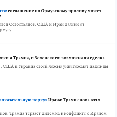
тся:
соглашение по Ормузскому проливу может
м
овед Севостьянов: США и Иран далеки от
рмузу
лжи и Трампа, и Зеленского: возможна ли сделка
в: США и Украина своей ложью уничтожают надежды
оказательную порку»
Ирана: Трамп снова взял
нов: Трампа терзает дилемма в конфликте с Ираном