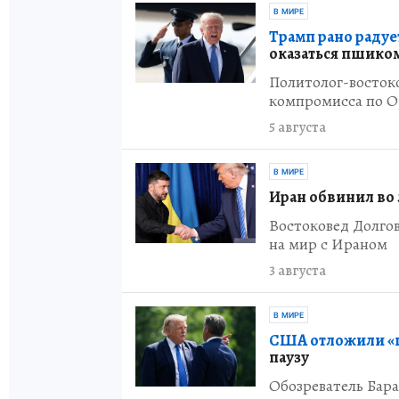
В МИРЕ
Трамп рано радуе
оказаться пшико
Политолог-восток
компромисса по О
5 августа
В МИРЕ
Иран обвинил во 
Востоковед Долго
на мир с Ираном
3 августа
В МИРЕ
США отложили «п
паузу
Обозреватель Бара