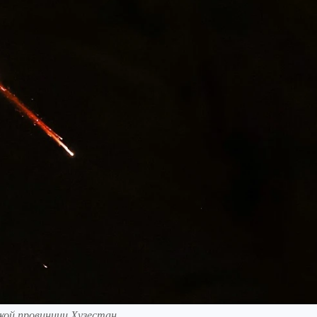
кой провинции Хузестан