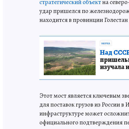
стратегический объект
на северо-
удар пришелся по железнодорож
находится в провинции Голестан
НАУКА
Над СССР
пришельце
изучала 
Этот мост является ключевым зв
для поставок грузов из России в
инфраструктуре может осложнить
официального подтверждения пе