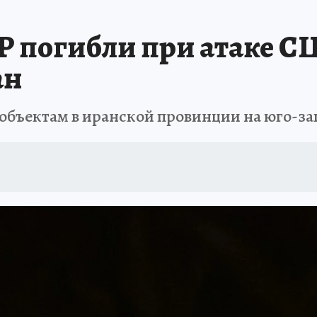
 погибли при атаке С
ан
объектам в иранской провинции на юго-за