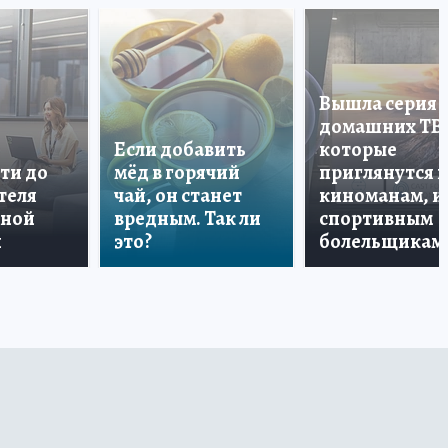
Вышла серия
домашних ТВ
Если добавить
которые
ти до
мёд в горячий
приглянутся 
теля
чай, он станет
киноманам, и
дной
вредным. Так ли
спортивным
и
это?
болельщикам