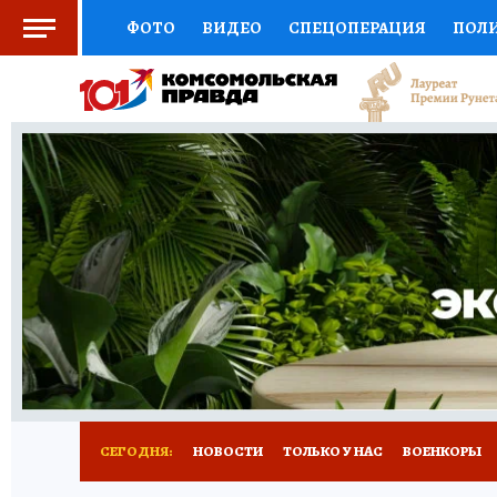
ФОТО
ВИДЕО
СПЕЦОПЕРАЦИЯ
ПОЛ
СОЦПОДДЕРЖКА
НАУКА
СПОРТ
КО
ВЫБОР ЭКСПЕРТОВ
ДОКТОР
ФИНАНС
КНИЖНАЯ ПОЛКА
ПРОГНОЗЫ НА СПОРТ
ПРЕСС-ЦЕНТР
НЕДВИЖИМОСТЬ
ТЕЛЕ
РАДИО КП
РЕКЛАМА
ТЕСТЫ
НОВОЕ 
СЕГОДНЯ:
НОВОСТИ
ТОЛЬКО У НАС
ВОЕНКОРЫ