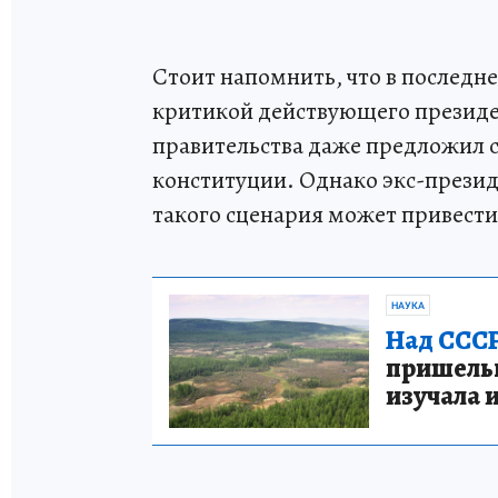
Стоит напомнить, что в последн
критикой действующего презид
правительства даже предложил см
конституции. Однако экс-презид
такого сценария может привести 
НАУКА
Над СССР
пришельце
изучала 