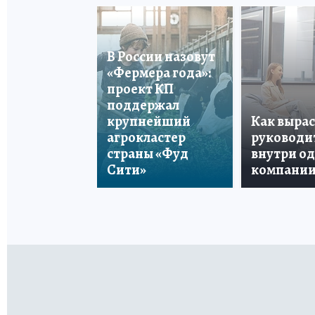
В России назовут
«Фермера года»:
проект КП
поддержал
крупнейший
Как вырас
агрокластер
руководи
страны «Фуд
внутри о
Сити»
компани