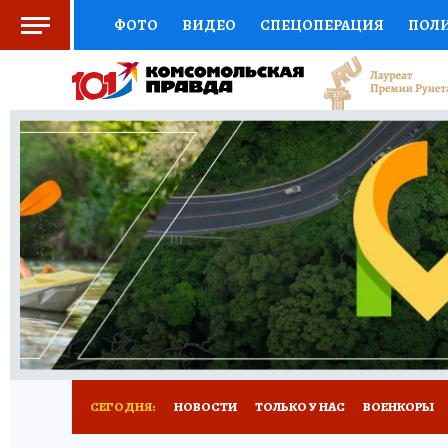
ФОТО
ВИДЕО
СПЕЦОПЕРАЦИЯ
ПОЛ
СОЦПОДДЕРЖКА
НАУКА
СПОРТ
КО
ВЫБОР ЭКСПЕРТОВ
ДОКТОР
ФИНАНС
КНИЖНАЯ ПОЛКА
ПРОГНОЗЫ НА СПОРТ
ПРЕСС-ЦЕНТР
НЕДВИЖИМОСТЬ
ТЕЛЕ
РАДИО КП
РЕКЛАМА
ТЕСТЫ
НОВОЕ 
СЕГОДНЯ:
НОВОСТИ
ТОЛЬКО У НАС
ВОЕНКОРЫ