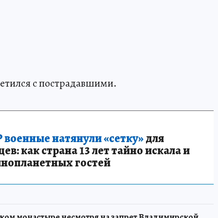
ретился с пострадавшими.
 военные натянули «сетку»
для
в: как страна 13 лет тайно искала и
инопланетных гостей
ском монастыре несмотря на запрет Владимирской