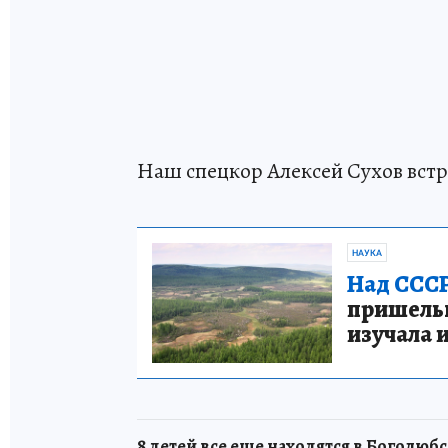
Наш спецкор Алексей Сухов вст
НАУКА
Над СССР
пришельце
изучала 
8 детей все еще находятся в Боголюб