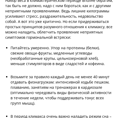
Набор веса в климактерическом периоде вполне обратим,
так быть не должно, надо с ним бороться, как и с другими
неприятными проявлениями. Ведь лишние килограммы
усиливают стресс, раздражительность, недовольство
собой. А вот это уже критично. Но если придерживаться
простых принципов разумного отношения к климаксу, все
можно наладить, облегчить проявление неприятных
симптомов гормональной встряски:
Питайтесь умеренно. Упор на протеины (белки),
свежие овощи-фрукты, медленные углеводы
(необработанные крупы, цельнозерновой хлеб),
меньше стимуляторов в виде сладостей и кофеина.
Возьмите за правило каждый день не менее 40 минут
отдавать физнагрузкам: интенсивной ходьбе пешком,
плаванию, занятиям на тренажерах в кардиозале
(оптимально чередовать виды физической активности
в течение недели, чтобы поддерживать тонус всех
групп мышц).
В период климакса очень важно наладить режим сна –