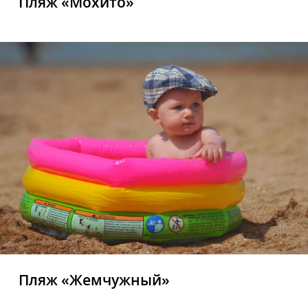
Пляж «Мохито»
Пляж «Жемчужный»