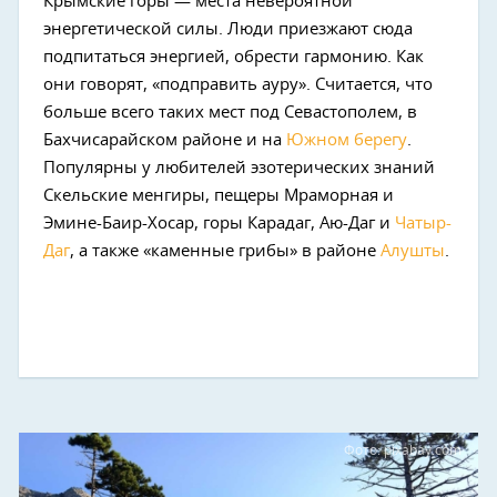
Крымские горы — места невероятной
энергетической силы. Люди приезжают сюда
подпитаться энергией, обрести гармонию. Как
они говорят, «подправить ауру». Считается, что
больше всего таких мест под Севастополем, в
Бахчисарайском районе и на
Южном берегу
.
Популярны у любителей эзотерических знаний
Скельские менгиры, пещеры Мраморная и
Эмине-Баир-Хосар, горы Карадаг, Аю-Даг и
Чатыр-
Даг
, а также «каменные грибы» в районе
Алушты
.
Фото: pixabay.com