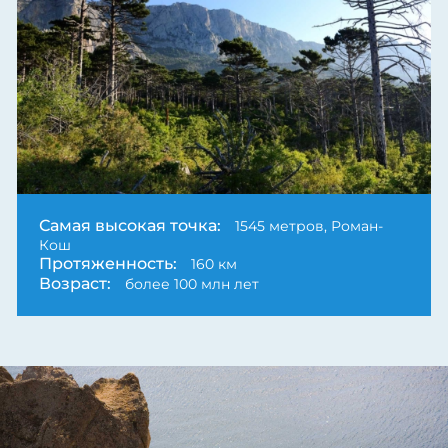
Next
Самая высокая точка:
1545 метров, Роман-
Кош
Протяженность:
160 км
Возраст:
более 100 млн лет