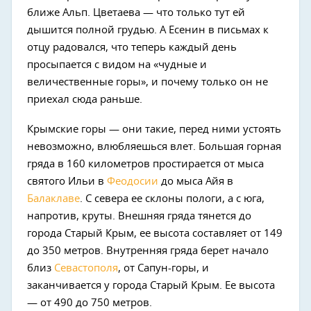
ближе Альп. Цветаева — что только тут ей
дышится полной грудью. А Есенин в письмах к
отцу радовался, что теперь каждый день
просыпается с видом на «чудные и
величественные горы», и почему только он не
приехал сюда раньше.
Крымские горы — они такие, перед ними устоять
невозможно, влюбляешься влет. Большая горная
гряда в 160 километров простирается от мыса
святого Ильи в
Феодосии
до мыса Айя в
Балаклаве
. С севера ее склоны пологи, а с юга,
напротив, круты. Внешняя гряда тянется до
города Старый Крым, ее высота составляет от 149
до 350 метров. Внутренняя гряда берет начало
близ
Севастополя
, от Сапун-горы, и
заканчивается у города Старый Крым. Ее высота
— от 490 до 750 метров.