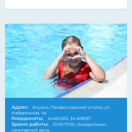
Фото: Elena Sikorskaya / Russian Look / globallookpress.com
Адрес:
Алушта, Профессорский уголок, ул.
Набережная, 4а
Координаты:
44.661265, 34.408557
Время работы:
10:00-17:00, понедельник -
санитарный день