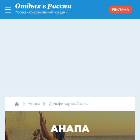
РЕКЛАМА
Проект «Комсомольской правды»
Анапа
Дельфинарии Анапы
АНАПА