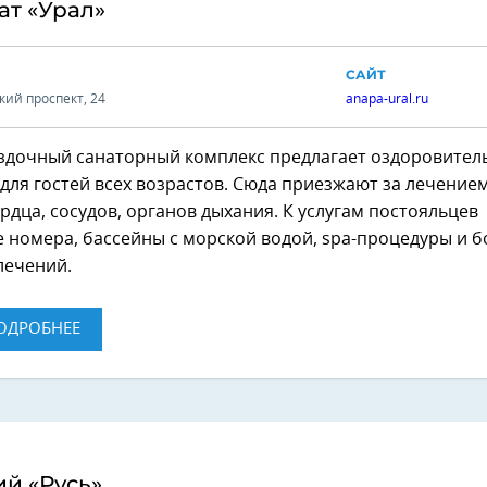
ат «Урал»
САЙТ
кий проспект, 24
anapa-ural.ru
здочный санаторный комплекс предлагает оздоровител
ля гостей всех возрастов. Сюда приезжают за лечение
рдца, сосудов, органов дыхания. К услугам постояльцев
 номера, бассейны с морской водой, spa-процедуры и 
лечений.
ОДРОБНЕЕ
й «Русь»