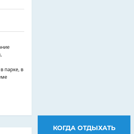
ание
,
в парке, в
еме
КОГДА ОТДЫХАТЬ