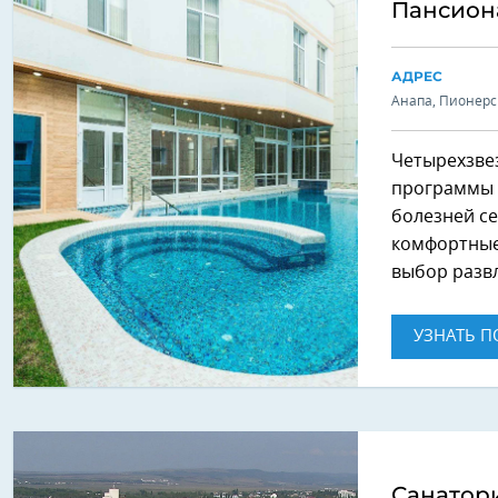
Пансион
АДРЕС
Анапа, Пионерс
Четырехзве
программы д
болезней се
комфортные
выбор разв
УЗНАТЬ П
Санатори