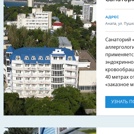
АДРЕС
Анапа, ул. Пушк
Санаторий 
аллерголог
применяетс
эндокринно
кровообраще
40 метрах о
«заказное м
УЗНАТЬ П