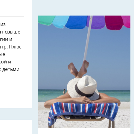
 из
ят свыше
гии и
нтр. Плюс
вые
кой и
с детьми