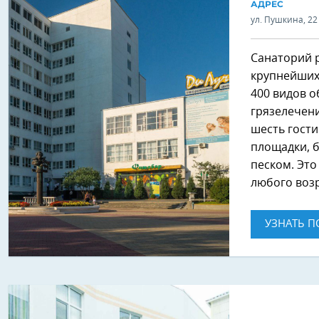
АДРЕС
ул. Пушкина, 22
Санаторий р
крупнейших
400 видов о
грязелечени
шесть гости
площадки, б
песком. Это
любого возр
УЗНАТЬ П