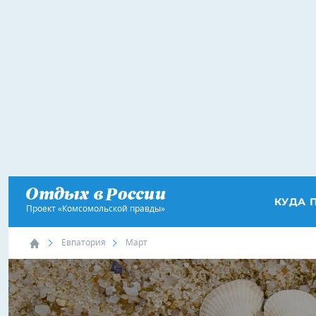
КУДА 
Проект «Комсомольской правды»
Евпатория
Март