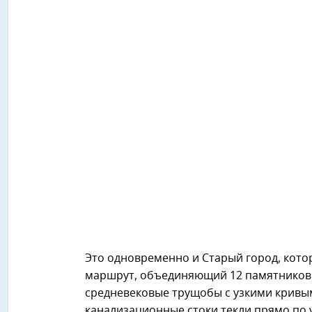
Это одновременно и Старый город, кото
маршрут, объединяющий 12 памятников а
средневековые трущобы с узкими кривы
канализационные стоки текли прямо по 