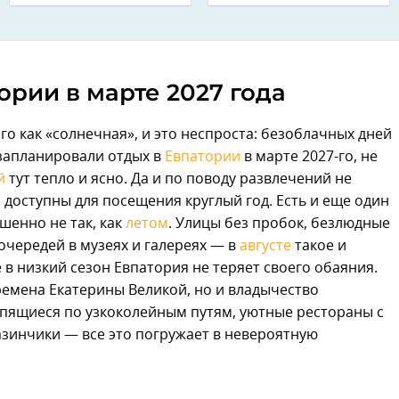
ории в марте 2027 года
го как «солнечная», и это неспроста: безоблачных дней
ы запланировали отдых в
Евпатории
в марте 2027-го, не
й
тут тепло и ясно. Да и по поводу развлечений не
а
доступны для посещения круглый год. Есть и еще один
шенно не так, как
летом
. Улицы без пробок, безлюдные
очередей в музеях и галереях — в
августе
такое и
в низкий сезон Евпатория не теряет своего обаяния.
емена Екатерины Великой, но и владычество
опящиеся по узкоколейным путям, уютные рестораны с
зинчики — все это погружает в невероятную