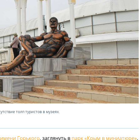
утствие толп туристов в музеях.
имени Горького
, заглянуть в
парк «Крым в миниатюре»
,