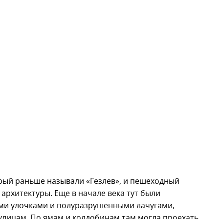
рый раньше называли «Гезлев», и пешеходный
рхитектуры. Еще в начале века тут были
ми улочками и полуразрушенными лачугами,
улицам. По ямам и колдобинам там могла проехать