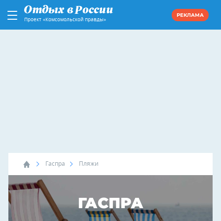
РЕКЛАМА
Проект «Комсомольской правды»
Гаспра
Пляжи
ГАСПРА