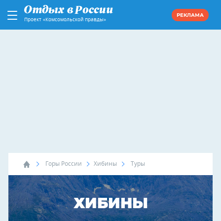
РЕКЛАМА
Проект «Комсомольской правды»
Горы России
Хибины
Туры
ХИБИНЫ