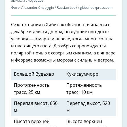
лыжах и сноуборде.
Фото: Alexander Chaplygin / Russian Look / globallookpress.com
Сезон катания в Хибинах обычно начинается в
декабре и длится до мая, но лучшие погодные
условия — в марте и апреле, когда много солнца
и настоящего снега. Декабрь сопровождается
полярной ночью с северным сиянием, а в январе
и феврале возможны морозы с сильным ветром.
Большой Вудъявр
Кукисвумчорр
Протяженность
Протяженность
трасс, 25 км
трасс, 10 км
Перепад высот, 650
Перепад высот, 520
м
м
Высота верхней
Высота верхней