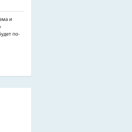
зма и
о
будет по-