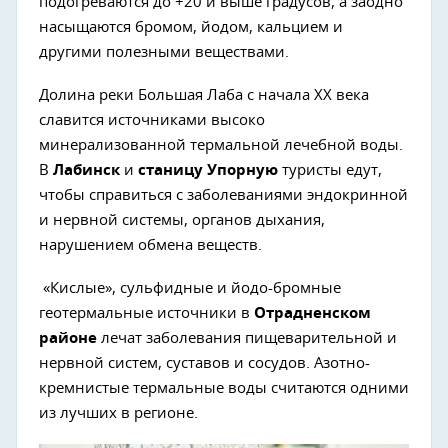
подогреваются до +20 и выше градусов, а заодно
насыщаются бромом, йодом, кальцием и
другими полезными веществами.
Долина реки Большая Лаба с начала ХХ века
славится источниками высоко
минерализованной термальной лечебной воды.
В
Лабинск
и
станицу Упорную
туристы едут,
чтобы справиться с заболеваниями эндокринной
и нервной системы, органов дыхания,
нарушением обмена веществ.
«Кислые», сульфидные и йодо-бромные
геотермальные источники в
Отрадненском
районе
лечат заболевания пищеварительной и
нервной систем, суставов и сосудов. Азотно-
кремнистые термальные воды считаются одними
из лучших в регионе.