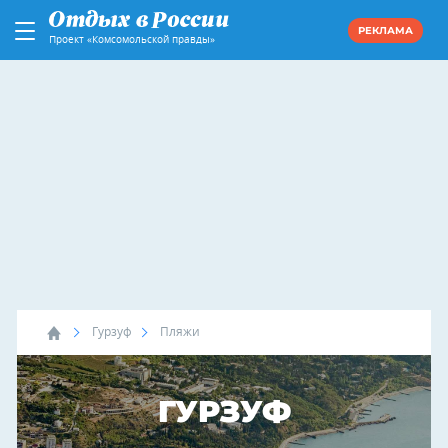
РЕКЛАМА
Проект «Комсомольской правды»
Гурзуф
Пляжи
ГУРЗУФ