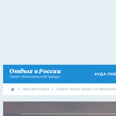
КУДА ПО
Проект «Комсомольской правды»
Идеи для отпуска
Анфиса Чехова грелась на Черном мор