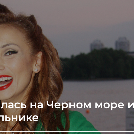
лась на Черном море 
альнике