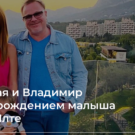
ая и Владимир
 рождением малыша
Ялте