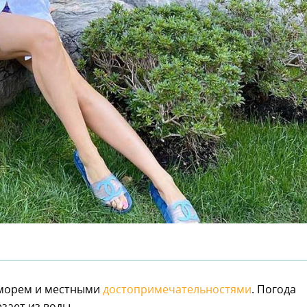
 морем и местными
достопримечательностями
. Погода