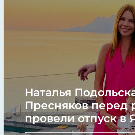
Наталья Подольск
Пресняков перед
провели отпуск в 