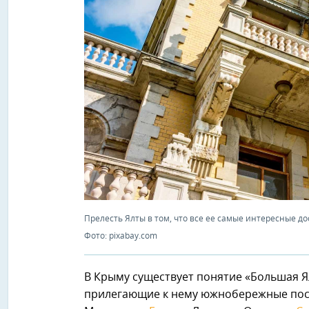
Прелесть Ялты в том, что все ее самые интересные д
Фото: pixabay.com
В Крыму существует понятие «Большая Ял
прилегающие к нему южнобережные пос