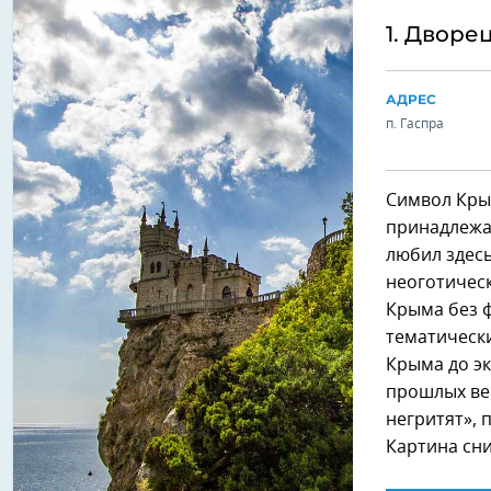
1. Дворе
АДРЕС
п. Гаспра
Символ Кры
принадлежа
любил здесь
неоготическ
Крыма без ф
тематическ
Крыма до э
прошлых век
негритят»,
Картина сни