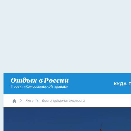
КУДА 
Проект «Комсомольской правды»
Ялта
Достопримечательности