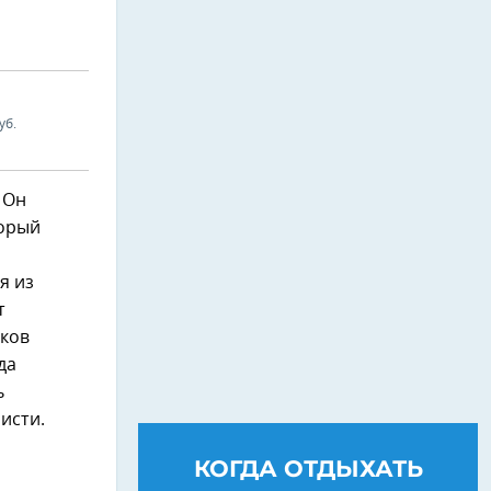
уб.
 Он
торый
я из
т
иков
да
ь
исти.
КОГДА ОТДЫХАТЬ