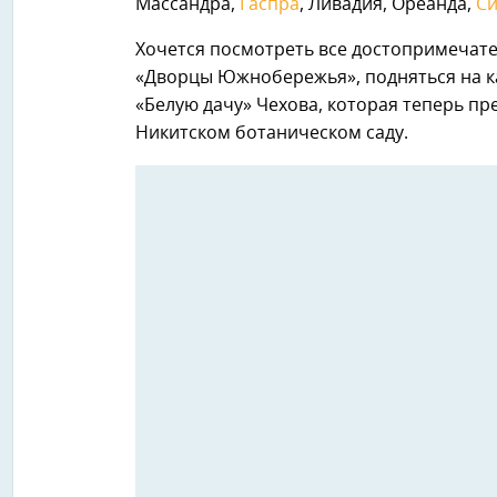
Массандра,
Гаспра
, Ливадия, Ореанда,
С
Хочется посмотреть все достопримечат
«Дворцы Южнобережья», подняться на ка
«Белую дачу» Чехова, которая теперь пр
Никитском ботаническом саду.