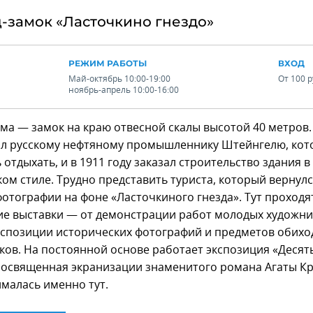
ц-замок «Ласточкино гнездо»
РЕЖИМ РАБОТЫ
ВХОД
Май-октябрь 10:00-19:00
От 100 р
ноябрь-апрель 10:00-16:00
ма — замок на краю отвесной скалы высотой 40 метров.
л русскому нефтяному промышленнику Штейнгелю, ко
 отдыхать, и в 1911 году заказал строительство здания в
ом стиле. Трудно представить туриста, который вернулс
отографии на фоне «Ласточкиного гнезда». Тут проходя
ие выставки — от демонстрации работ молодых художн
кспозиции исторических фотографий и предметов обихо
ов. На постоянной основе работает экспозиция «Десят
 посвященная экранизации знаменитого романа Агаты Кр
малась именно тут.