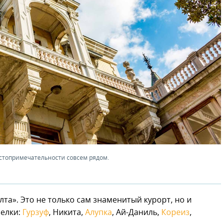
остопримечательности совсем рядом.
та». Это не только сам знаменитый курорт, но и
елки:
Гурзуф
, Никита,
Алупка
, Ай-Даниль,
Кореиз
,