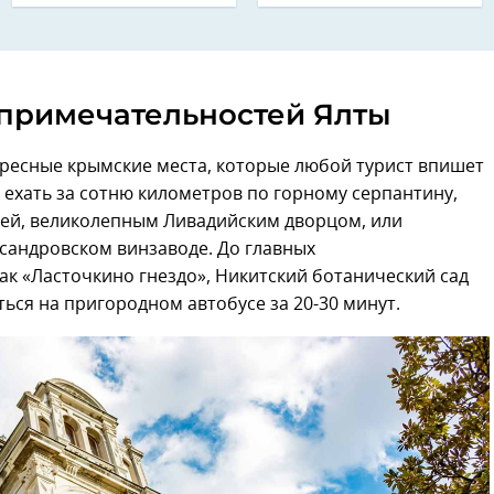
опримечательностей Ялты
ересные крымские места, которые любой турист впишет
 ехать за сотню километров по горному серпантину,
ей, великолепным Ливадийским дворцом, или
сандровском винзаводе. До главных
 как «Ласточкино гнездо», Никитский ботанический сад
ься на пригородном автобусе за 20-30 минут.