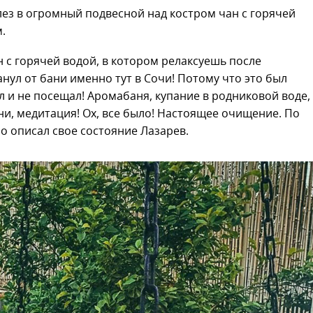
алез в огромный подвесной над костром чан с горячей
.
н с горячей водой, в котором релаксуешь после
нул от бани именно тут в Сочи! Потому что это был
л и не посещал! Аромабаня, купание в родниковой воде,
ни, медитация! Ох, все было! Настоящее очищение. По
о описал свое состояние Лазарев.