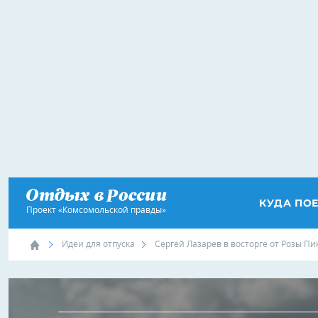
КУДА ПО
Проект «Комсомольской правды»
Идеи для отпуска
Сергей Лазарев​ в восторге от Розы Пи